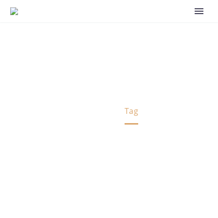
Criminal Law (Demo)
Home
Tag