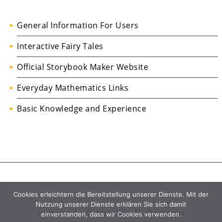
General Information For Users
Interactive Fairy Tales
Official Storybook Maker Website
Everyday Mathematics Links
Basic Knowledge and Experience
Cookies erleichtern die Bereitstellung unserer Dienste. Mit der
Nutzung unserer Dienste erklären Sie sich damit
Support
Contact Us
Disclaimer
einverstanden, dass wir Cookies verwenden.