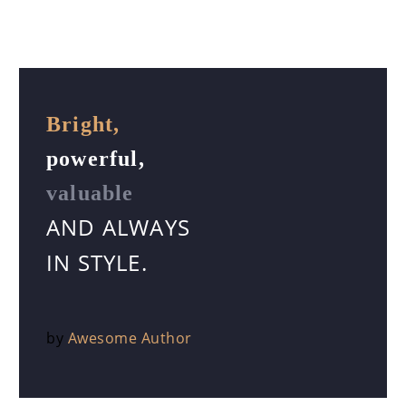
Bright,
powerful,
valuable
AND ALWAYS
IN STYLE.
by
Awesome Author