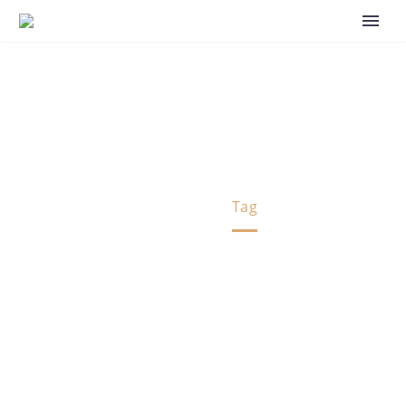
Business Law (Demo)
Home
Tag