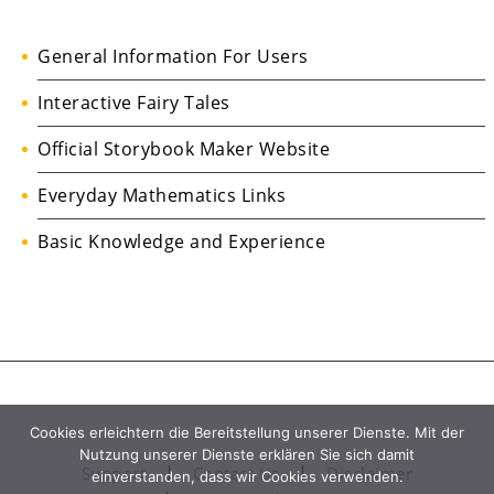
General Information For Users
Interactive Fairy Tales
Official Storybook Maker Website
Everyday Mathematics Links
Basic Knowledge and Experience
Cookies erleichtern die Bereitstellung unserer Dienste. Mit der
Nutzung unserer Dienste erklären Sie sich damit
Support
Contact Us
Disclaimer
einverstanden, dass wir Cookies verwenden.