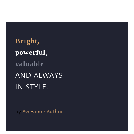
Bright,
powerful,
valuable
AND ALWAYS
IN STYLE.
by
Awesome Author