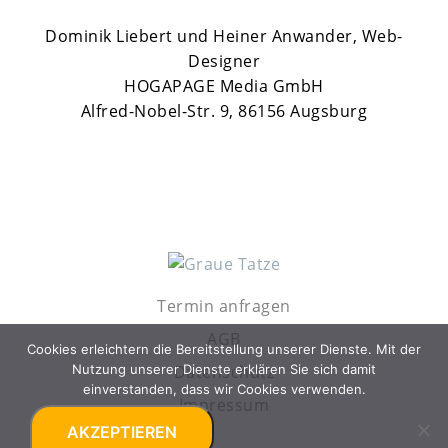
Dominik Liebert und Heiner Anwander, Web-
Designer
HOGAPAGE Media GmbH
Alfred-Nobel-Str. 9, 86156 Augsburg
Termin anfragen
AGB
Cookies erleichtern die Bereitstellung unserer Dienste. Mit der
Nutzung unserer Dienste erklären Sie sich damit
Datenschutz
einverstanden, dass wir Cookies verwenden.
Impressum
AKZEPTIEREN